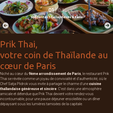
01
|
04
S
p
é
c
i
a
l
i
t
é
s
T
h
a
ï
l
a
n
d
a
i
s
e
s
à
P
a
r
i
s
Prik Thai,
votre coin de Thaïlande au
cœur de Paris
Niché au cœur du
9ème arrondissement de Paris
, le restaurant Prik
Thai se révèle comme un joyau de convivialité et d'authenticité, où le
Chef Satja Plidrok vous invite à partager le charme d'une
cuisine
thaïlandaise généreuse et sincère
. C'est dans une atmosphère
amicale et détendue que Prik Thai devient votre rendez-vous
incontournable, pour une pause déjeuner ensoleillée ou un dîner
dépaysant sous les lumières tamisées de la capitale.