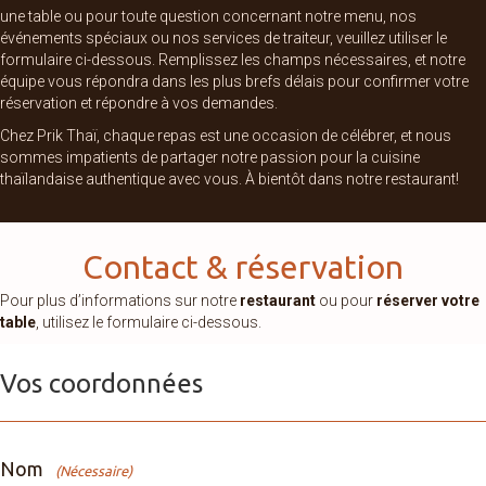
une table ou pour toute question concernant notre menu, nos
événements spéciaux ou nos services de traiteur, veuillez utiliser le
formulaire ci-dessous. Remplissez les champs nécessaires, et notre
équipe vous répondra dans les plus brefs délais pour confirmer votre
réservation et répondre à vos demandes.
Chez Prik Thaï, chaque repas est une occasion de célébrer, et nous
sommes impatients de partager notre passion pour la cuisine
thaïlandaise authentique avec vous. À bientôt dans notre restaurant!
Contact & réservation
Pour plus d’informations sur notre
restaurant
ou pour
réserver votre
table
, utilisez le formulaire ci-dessous.
Vos coordonnées
Nom
(Nécessaire)